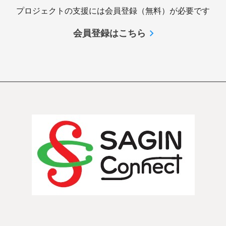
プロジェクトの支援には会員登録（無料）が必要です
会員登録はこちら