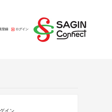
規登録
ログイン
でログイン