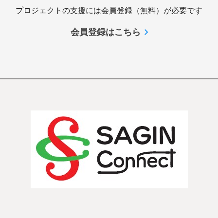
プロジェクトの支援には会員登録（無料）が必要です
会員登録はこちら