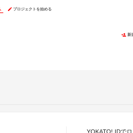
プロジェクトを始める
新
YOKATO! ID