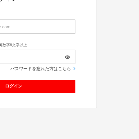
英数字8文字以上
パスワードを忘れた方はこちら
ログイン