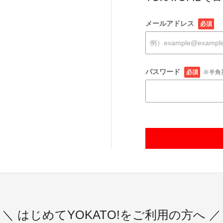
メールアドレス
必須
パスワード
必須
※半角
＼ はじめてYOKATO!をご利用の方へ ／