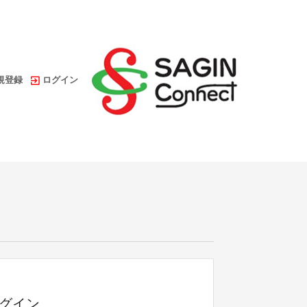
規登録
ログイン
でログイン