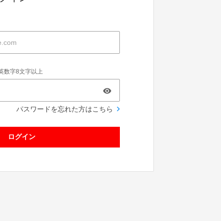
英数字8文字以上
パスワードを忘れた方はこちら
ログイン