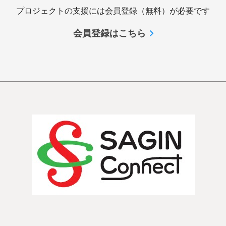
プロジェクトの支援には会員登録（無料）が必要です
会員登録はこちら