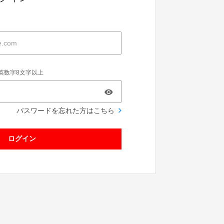
英数字8文字以上
パスワードを忘れた方はこちら
ログイン