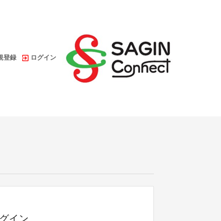
規登録
ログイン
でログイン