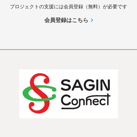
プロジェクトの支援には会員登録（無料）が必要です
会員登録はこちら