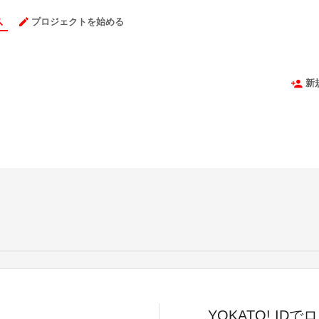
プロジェクトを始める
新
YOKATO! ID