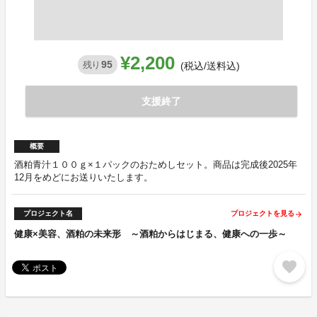
¥2,200
95
残り
(税込/送料込)
支援終了
概要
酒粕青汁１００ｇ×１パックのおためしセット。商品は完成後2025年
12月をめどにお送りいたします。
プロジェクト名
プロジェクトを見る
arrow_forward
健康×美容、酒粕の未来形 ～酒粕からはじまる、健康への一歩～
favorite