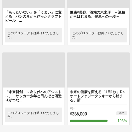
「もったいない」を「うまい」に変
健康×美容、酒粕の未来形 ～酒粕
える パンの耳から作ったクラフト
からはじまる、健康への一歩～
ビール ...
このプロジェクトは終了いたしまし
このプロジェクトは終了いたしまし
た。
た。
「未来耕創 ～次世代へのアシスト
未来の健康を変える「1日1枚」Dr.
～」 サッカー少年と田んぼと酒造
オートファジークッキーから始ま
りがつな...
る、新...
累計
このプロジェクトは終了いたしまし
¥386,000
終了
た。
193
%