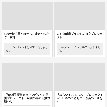
400年続く田んぼから、未来へつな
みやき町産ブランドの確立プロジェ
ぐ一粒を
クト
このプロジェクトは終了いたしまし
このプロジェクトは終了いたしまし
た。
た。
「第42回 鹿島ガタリンピック」応
「みらいトス SAGA」プロジェクト
援プロジェクト～全国の方の応援お
～SAGAのこどもに、最高のトスを
願いし...
～