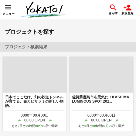
さがす
新規登録
メニュー
プロジェクトを探す
プロジェクト検索結果
日本でここだけ。幻の鉄道トンネル
佐賀県鹿島市を元気に！KASHIMA
が育てる、白カビサラミの新しい物
LUMINOUS SPOT 202...
語。
0000
年
00
月
00
日
0000
年
00
月
00
日
00
:
00
OPEN
00
:
00
OPEN
あと
0
日と
00
時間
00
分
00
秒で開始
あと
0
日と
00
時間
00
分
00
秒で開始