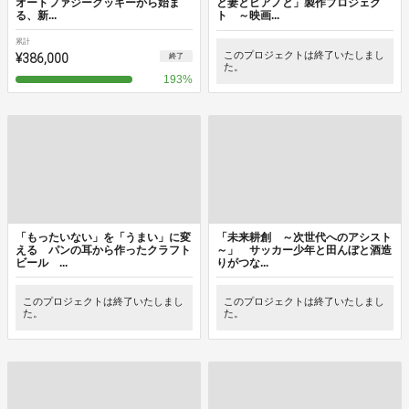
オートファジークッキーから始ま
と妻とピアノと」製作プロジェク
る、新...
ト ～映画...
累計
¥386,000
このプロジェクトは終了いたしまし
終了
た。
193
%
「もったいない」を「うまい」に変
「未来耕創 ～次世代へのアシスト
える パンの耳から作ったクラフト
～」 サッカー少年と田んぼと酒造
ビール ...
りがつな...
このプロジェクトは終了いたしまし
このプロジェクトは終了いたしまし
た。
た。