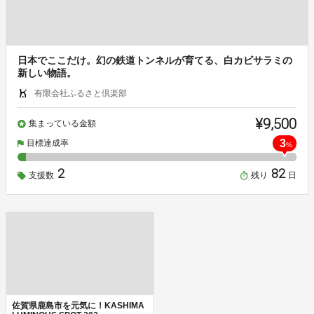
日本でここだけ。幻の鉄道トンネルが育てる、白カビサラミの
新しい物語。
有限会社ふるさと倶楽部
¥9,500
集まっている金額
3
目標達成率
%
2
82
支援数
残り
日
佐賀県鹿島市を元気に！KASHIMA