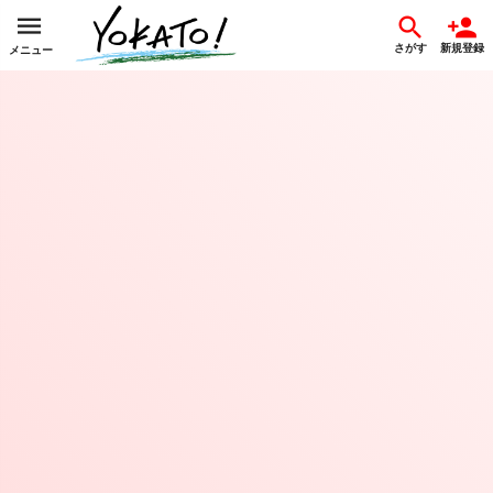
さがす
新規登録
メニュー
日本でここだけ。幻の鉄道トンネルが育てる、白カビサラミの新しい物語。
集まった金額
達成率
詳細
¥9,500
3%