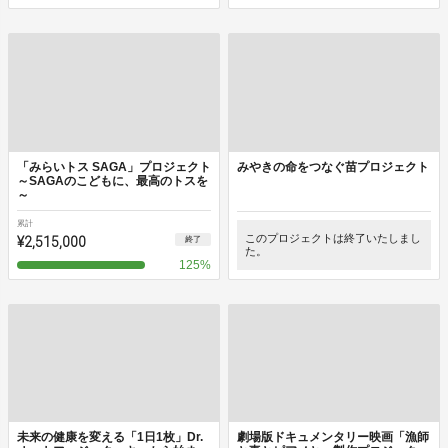
「みらいトス SAGA」プロジェクト
みやきの命をつなぐ苗プロジェクト
～SAGAのこどもに、最高のトスを
～
累計
¥2,515,000
このプロジェクトは終了いたしまし
終了
た。
125
%
未来の健康を変える「1日1枚」Dr.
劇場版ドキュメンタリー映画「漁師