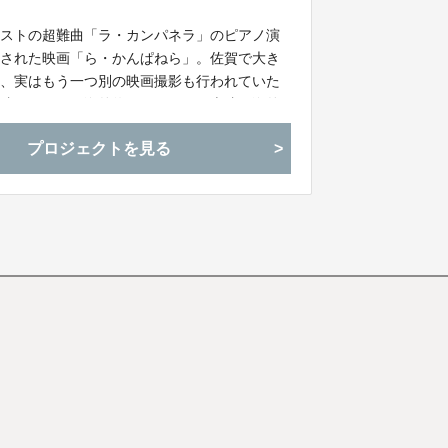
リストの超難曲「ラ・カンパネラ」のピアノ演
作された映画「ら・かんぱねら」。佐賀で大き
頃、実はもう一つ別の映画撮影も行われていた
ー映画として、海外約７５ヵ国での上映と海外
プロジェクトを見る