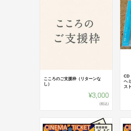
C
こころのご支援枠（リターンな
ヘ
し）
スト
¥3,000
(税込)