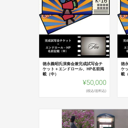
徳永義昭氏演奏会兼完成試写会チ
徳
ケット＋エンドロール、HP名前掲
ケ
載（中）
載
¥50,000
(税込/送料込)