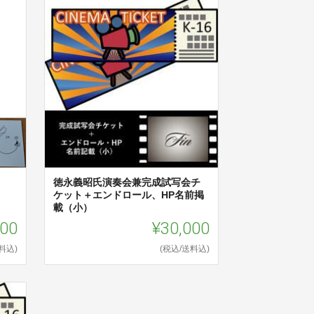
徳永義昭氏演奏会兼完成試写会チ
ケット＋エンドロール、HP名前掲
載（小）
000
¥30,000
料込)
(税込/送料込)