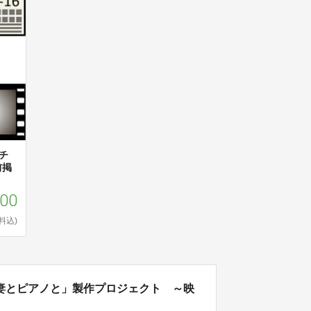
チ
前掲
000
料込)
妻とピアノと」製作プロジェクト ～映