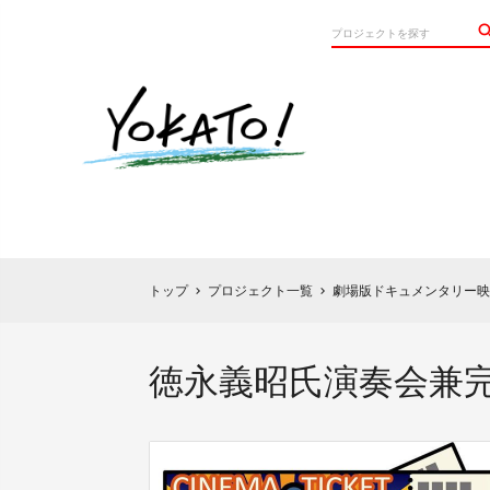
トップ
プロジェクト一覧
劇場版ドキュメンタリー映
chevron_right
chevron_right
徳永義昭氏演奏会兼