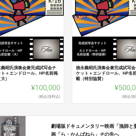
永義昭氏演奏会兼完成試写会チ
徳永義昭氏演奏会兼完成試写会
ット＋エンドロール、HP名前掲
ケット＋エンドロール、HP名
（大）
載（特別協賛）
¥100,000
¥500,
(税込/送料込)
(税込/送
劇場版ドキュメンタリー映画「漁師と
画「ら・かんぱねら」その先へ