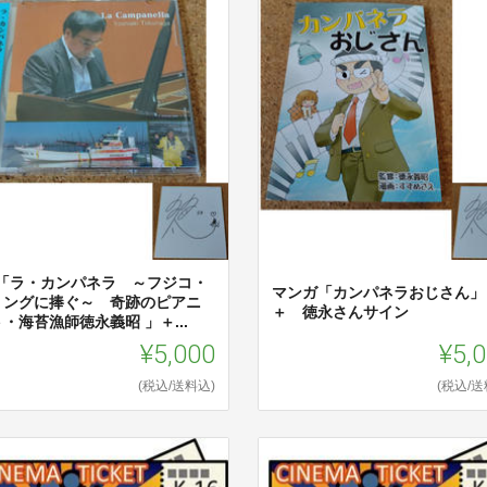
D「ラ・カンパネラ ～フジコ・
マンガ「カンパネラおじさん」
ミングに捧ぐ～ 奇跡のピアニ
＋ 徳永さんサイン
・海苔漁師徳永義昭 」＋...
¥5,000
¥5,
(税込/送料込)
(税込/送