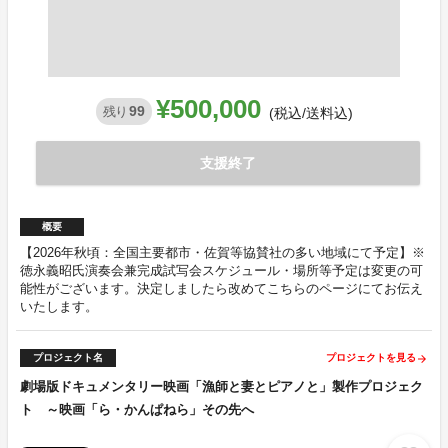
¥500,000
99
残り
(税込/送料込)
支援終了
概要
【2026年秋頃：全国主要都市・佐賀等協賛社の多い地域にて予定】※
徳永義昭氏演奏会兼完成試写会スケジュール・場所等予定は変更の可
能性がございます。決定しましたら改めてこちらのページにてお伝え
いたします。
プロジェクト名
プロジェクトを見る
arrow_forward
劇場版ドキュメンタリー映画「漁師と妻とピアノと」製作プロジェク
ト ～映画「ら・かんぱねら」その先へ