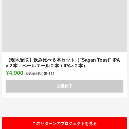
【現地受取】飲み比べ６本セット（”Sagan Toast” IPA
×２本＋ペールエール２本＋IPA×２本）
¥4,900
残り
44
(税込/送料込)
支援終了
このリターンのプロジェクトを見る