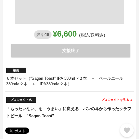
¥6,600
48
残り
(税込/送料込)
支援終了
概要
６本セット（”Sagan Toast” IPA 330ml ×２本 ＋ ペールエール
330ml×２本 ＋ IPA330ml×２本）
プロジェクト名
プロジェクトを見る
arrow_forward
「もったいない」を「うまい」に変える パンの耳から作ったクラフ
トビール ”Sagan Toast”
favorite