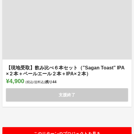
【現地受取】飲み比べ６本セット（”Sagan Toast” IPA
×２本＋ペールエール２本＋IPA×２本）
¥4,900
残り
44
(税込/送料込)
支援終了
このリターンのプロジェクトを見る