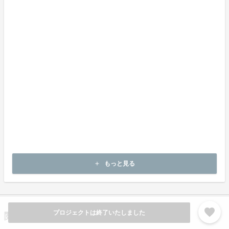
《返品の取扱い条件》
輸送による商品の破損および発送ミスがあった場合のみ返品可。
商品到着後14日以内に起案者までご連絡いただいた後、
起案者から連絡のある返送先へご返送下さい。
上記返品条件に該当しないお客様都合のキャンセルはお受けしてお
りません。
不良品の取扱条件
商品受取時に必ず商品の確認をお願いいたします。
商品には万全を期しておりますが、万が一下記のような場合にはお
問い合わせフォームにてお問い合わせ下さい。
・申し込まれた商品と異なる商品が届いた場合
・商品が汚れている、または破損している場合
上記理由による不良品は、
商品到着後14日以内に起案者までご連絡いただいた後、
もっと見る
add
起案者から対応方法をお客様宛にご連絡致します。
favorite
プロジェクトは終了いたしました
閲覧履歴