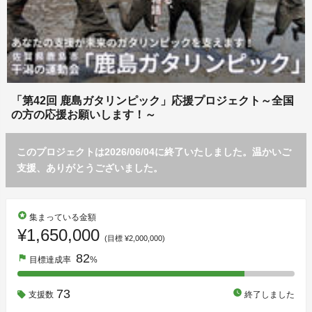
「第42回 鹿島ガタリンピック」応援プロジェクト～全国
の方の応援お願いします！～
このプロジェクトは2026/06/04に終了いたしました。温かいご
支援、ありがとうございました。
stars
集まっている金額
¥1,650,000
(目標 ¥2,000,000)
82
flag
目標達成率
%
73
watch_later
支援数
終了しました