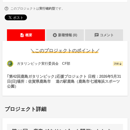
このプロジェクトは
実行確約型
です。
description
stars
chat
概要
新着情報 (8)
コメント
＼このプロジェクトのポイント／
ガタリンピック実行委員会 CF部
arrow_downward
詳細
｢第42回鹿島ガタリンピック｣応援プロジェクト 日程：2026年5月31
日(日)場所：佐賀県鹿島市 道の駅鹿島（鹿島市七浦海浜スポーツ
公園）
プロジェクト詳細