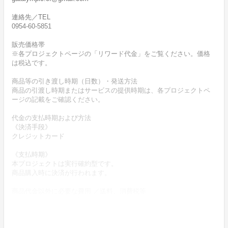
連絡先／TEL
0954-60-5851
販売価格帯
※各プロジェクトページの「リワード代金」をご覧ください。価格
は税込です。
商品等の引き渡し時期（日数）・発送方法
商品の引渡し時期またはサービスの提供時期は、各プロジェクトペ
ージの記載をご確認ください。
代金の支払時期および方法
《決済手段》
クレジットカード
《支払時期》
本プロジェクトは実行確約型です。
商品購入時に決済が行われます。
商品代金以外に必要な費用 ／送料、消費税等
送料無料 (商品代金に含む)
返品の取扱条件／返品期限、返品時の送料負担または解約や退会条
件