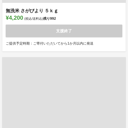
無洗米 さがびより ５ｋｇ
¥4,200
残り
992
(税込/送料込)
支援終了
ご提供予定時期：ご寄付いただいてから1か月以内に発送