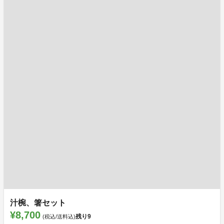
汁椀、箸セット
¥8,700
残り
9
(税込/送料込)