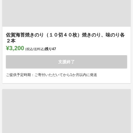
佐賀海苔焼きのり（１０切４０枚）焼きのり、味のり各
２本
¥3,200
残り
47
(税込/送料込)
支援終了
ご提供予定時期：ご寄付いただいてから1か月以内に発送