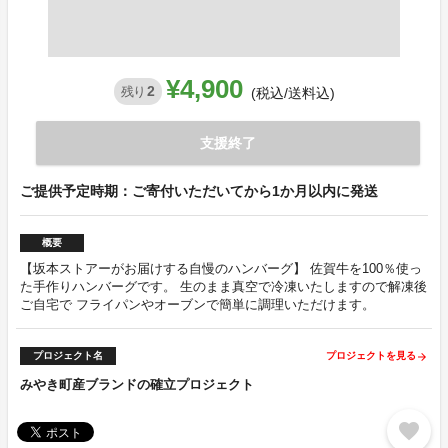
¥4,900
2
残り
(税込/送料込)
支援終了
ご提供予定時期：ご寄付いただいてから1か月以内に発送
概要
【坂本ストアーがお届けする自慢のハンバーグ】 佐賀牛を100％使っ
た手作りハンバーグです。 生のまま真空で冷凍いたしますので解凍後
ご自宅で フライパンやオーブンで簡単に調理いただけます。
プロジェクト名
プロジェクトを見る
arrow_forward
みやき町産ブランドの確立プロジェクト
favorite