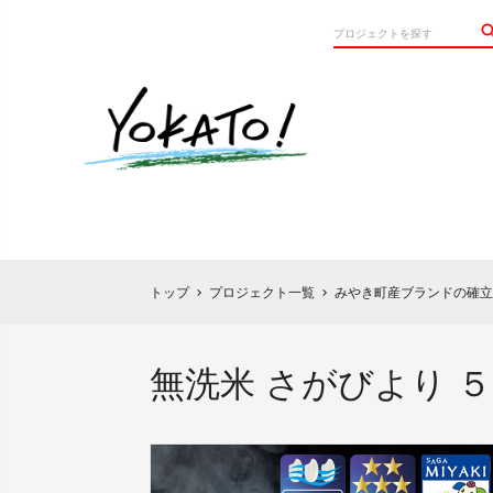
トップ
プロジェクト一覧
みやき町産ブランドの確立
chevron_right
chevron_right
無洗米 さがびより 