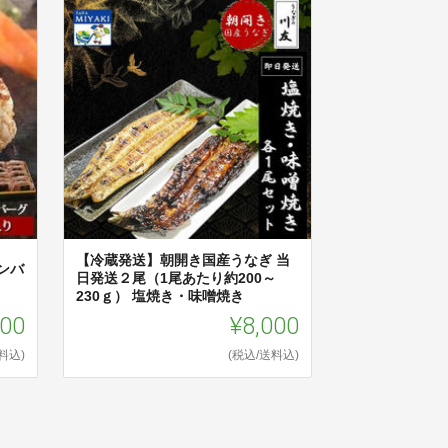
【冷蔵発送】朝開き国産うなぎ 当
ンバ
日発送２尾（1尾あたり約200～
230ｇ） 塩焼き・味噌焼き
900
¥8,000
料込)
(税込/送料込)