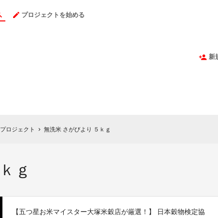
プロジェクトを始める
新
プロジェクト
無洗米 さがびより ５ｋｇ
chevron_right
５ｋｇ
【五つ星お米マイスター大塚米穀店が厳選！】 日本穀物検定協