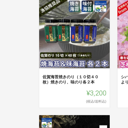
佐賀海苔焼きのり（１０切４０
シ
枚）焼きのり、味のり各２本
より
¥3,200
(税込/送料込)