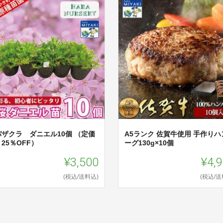
バザクラ ダニエル10個 （定価
A5ランク 佐賀牛使用 手作りハ
25％OFF）
ーグ130g×10個
¥3,500
¥4,
(税込/送料込)
(税込/送