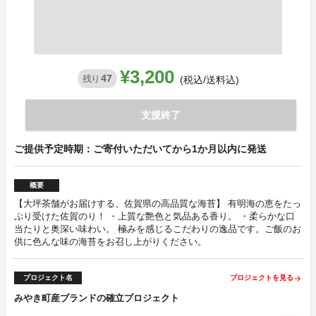
¥3,200
47
残り
(税込/送料込)
支援終了
ご提供予定時期：ご寄付いただいてから1か月以内に発送
概要
【大坪茶舗がお届けする、佐賀県の高品質な海苔】 有明海の恵をたっ
ぷり受けた佐賀のり！ ・上質な艶色と気品ある香り。 ・柔らかな口
当たりと奥深い味わい。 極みを感じるこだわりの逸品です。ご飯のお
供に色んな味の海苔をお召し上がりください。
プロジェクト名
プロジェクトを見る
arrow_forward
みやき町産ブランドの確立プロジェクト