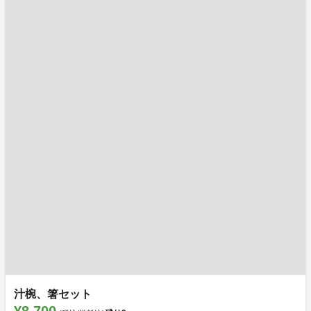
汁椀、箸セット