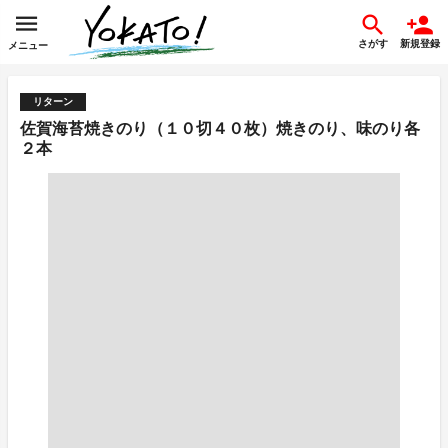
さがす
新規登録
メニュー
リターン
佐賀海苔焼きのり（１０切４０枚）焼きのり、味のり各
２本