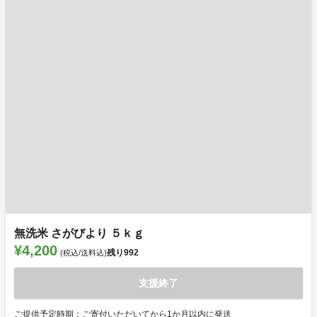
無洗米 さがびより ５ｋｇ
¥4,200
残り
992
(税込/送料込)
支援終了
ご提供予定時期：ご寄付いただいてから1か月以内に発送