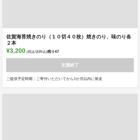
佐賀海苔焼きのり（１０切４０枚）焼きのり、味のり各
２本
¥3,200
残り
47
(税込/送料込)
支援終了
ご提供予定時期：ご寄付いただいてから1か月以内に発送