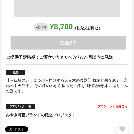
¥8,700
9
残り
(税込/送料込)
支援終了
ご提供予定時期：ご寄付いただいてから3か月以内に発送
概要
【お仏壇のいけまつがお届けする天然木の食器】 抗菌効果があると言
われる天然漆。 その漆の木から採った生漆を10回程天然木に摺りこん
だ器です。
プロジェクト名
プロジェクトを見る
arrow_forward
みやき町産ブランドの確立プロジェクト
favorite