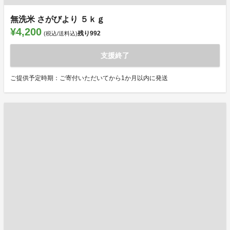
無洗米 さがびより ５ｋｇ
¥4,200
残り
992
(税込/送料込)
支援終了
ご提供予定時期：ご寄付いただいてから1か月以内に発送