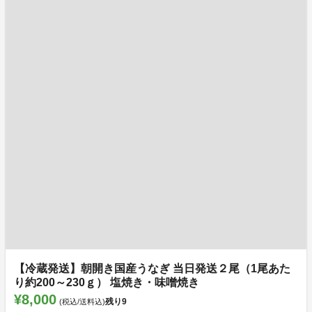
【冷蔵発送】朝開き国産うなぎ 当日発送２尾（1尾あた
り約200～230ｇ） 塩焼き・味噌焼き
¥8,000
残り
9
(税込/送料込)