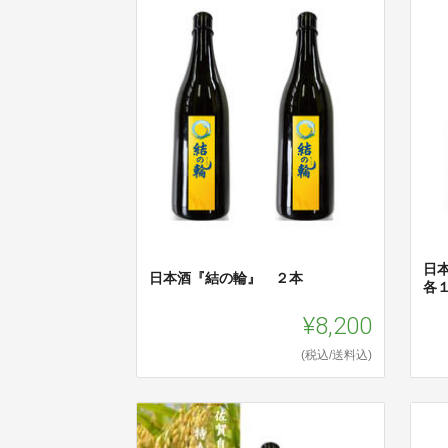
日
日本酒『結の輪』 ２本
各
¥8,200
(税込/送料込)