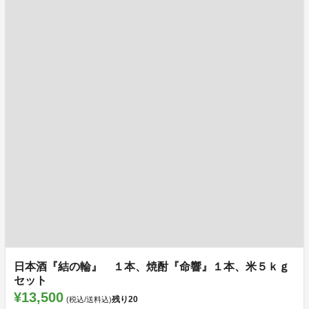
日本酒『結の輪』 １本、焼酎『命響』１本、米５ｋｇ
セット
¥13,500
残り
20
(税込/送料込)