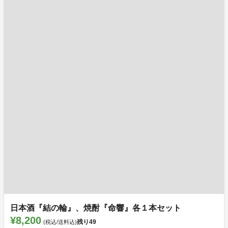
日本酒『結の輪』、焼酎『命響』各１本セット
¥8,200
残り
49
(税込/送料込)