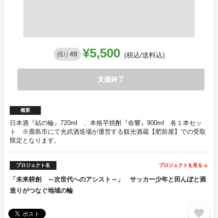
¥5,500
49
残り
(税込/送料込)
支援終了
概要
日本酒『結の輪』720ml 、本格芋焼酎『命響』900ml 各１本セッ
ト ※鹿島市にて光武酒造場が運営する観光酒蔵【肥前屋】での受取
限定となります。
プロジェクト名
プロジェクトを見る
arrow_forward
「未来耕創 ～次世代へのアシスト～」 サッカー少年と田んぼと酒
造りがつなぐ地域の輪
favorite