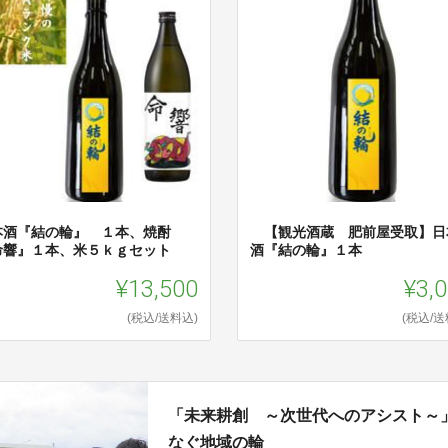
本酒『結の輪』 １本、焼酎
【観光酒蔵 肥前屋受取】日
命響』１本、米５ｋｇセット
酒『結の輪』１本
¥13,500
¥3,
(税込/送料込)
(税込/送
「未来耕創 ～次世代へのアシスト～
なぐ地域の輪