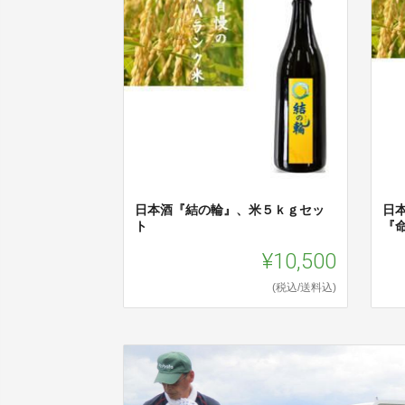
日本酒『結の輪』、米５ｋｇセッ
日
ト
『
¥10,500
(税込/送料込)