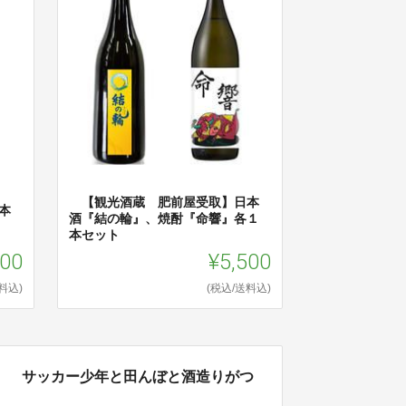
【観光酒蔵 肥前屋受取】日本
本
酒『結の輪』、焼酎『命響』各１
本セット
000
¥5,500
料込)
(税込/送料込)
」 サッカー少年と田んぼと酒造りがつ