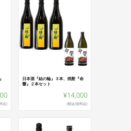
』
日本酒『結の輪』３本、焼酎『命
響』２本セット
200
¥14,000
料込)
(税込/送料込)