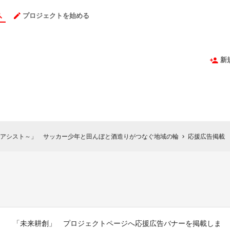
プロジェクトを始める
新
アシスト～」 サッカー少年と田んぼと酒造りがつなぐ地域の輪
応援広告掲載
chevron_right
「未来耕創」 プロジェクトページへ応援広告バナーを掲載しま