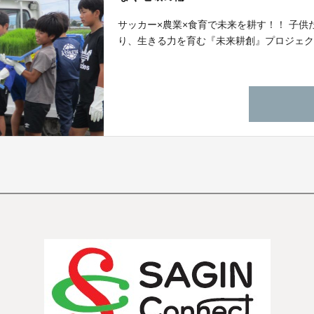
サッカー×農業×食育で未来を耕す！！ 子
り、生きる力を育む『未来耕創』プロジェク