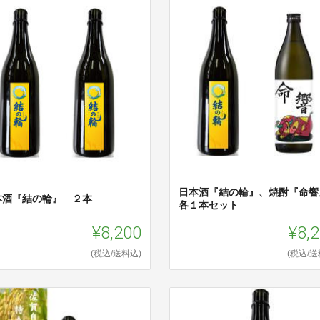
日本酒『結の輪』、焼酎『命響
本酒『結の輪』 ２本
各１本セット
¥8,200
¥8,
(税込/送料込)
(税込/送