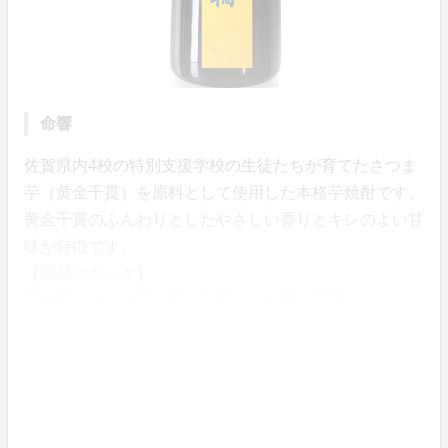
命響
佐賀県内4校の特別支援学校の生徒たちが育てたさつま
芋（黄金千貫）を原料として使用した本格芋焼酎です。
黄金千貫のふんわりとしたやさしい香りとキレのよい甘
味が特徴です。
【商品スペック】
原材料：さつま芋（黄金千貫）、米麹（国産）
アルコール度数：25度
内容量：900ml