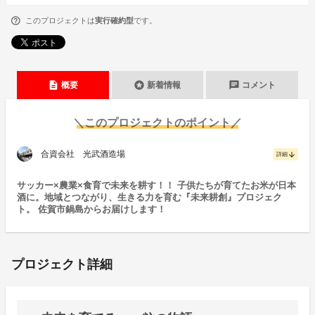
このプロジェクトは
実行確約型
です。
description
stars
chat
概要
新着情報
コメント
＼このプロジェクトのポイント／
合資会社 光武酒造場
arrow_downward
詳細
サッカー×農業×食育で未来を耕す！！ 子供たちが育てたお米が日本
酒に。地域とつながり、生きる力を育む『未来耕創』プロジェク
ト。 佐賀市鍋島からお届けします！
プロジェクト詳細