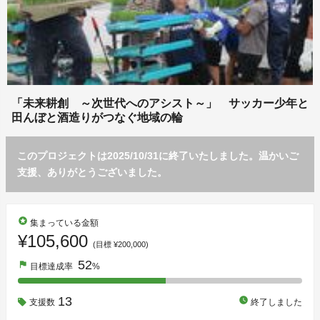
「未来耕創 ～次世代へのアシスト～」 サッカー少年と
田んぼと酒造りがつなぐ地域の輪
このプロジェクトは2025/10/31に終了いたしました。温かいご
支援、ありがとうございました。
stars
集まっている金額
¥105,600
(目標 ¥200,000)
52
flag
目標達成率
%
13
watch_later
支援数
終了しました