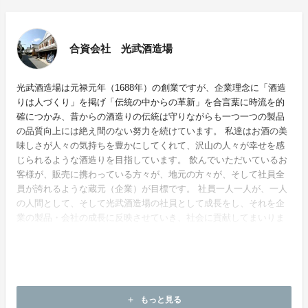
合資会社 光武酒造場
光武酒造場は元禄元年（1688年）の創業ですが、企業理念に「酒造
りは人づくり」を掲げ「伝統の中からの革新」を合言葉に時流を的
確につかみ、昔からの酒造りの伝統は守りながらも一つ一つの製品
の品質向上には絶え間のない努力を続けています。 私達はお酒の美
味しさが人々の気持ちを豊かにしてくれて、沢山の人々が幸せを感
じられるような酒造りを目指しています。 飲んでいただいているお
客様が、販売に携わっている方々が、地元の方々が、そして社員全
員が誇れるような蔵元（企業）が目標です。 社員一人一人が、一人
の人間として、そして光武酒造場の社員として成長をし、それを企
業の製品・会社の成長に反映させていき、社会に貢献してまいりま
す。
ホームページ：
https://www.kinpa.jp/
もっと見る
add