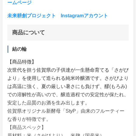
ームページ
未来耕創プロジェクト Instagramアカウント
商品について
結の輪
【商品特徴】
次世代を担う佐賀県の子供達が一生懸命育てる「さがび
より」を使用して造られる純米吟醸酒です。さがびより
は高温に強く、夏の厳しい暑さにも負けず、醪(もろみ)
での溶解性が高いので、醸造過程での安定性が保たれ、
安定した品質のお酒を生み出します。
佐賀県オリジナル新酵母「StyP」由来のフルーティー
な香りが特徴です。
【商品スペック】
原材料：米（さがびより）、米麹（国産米）