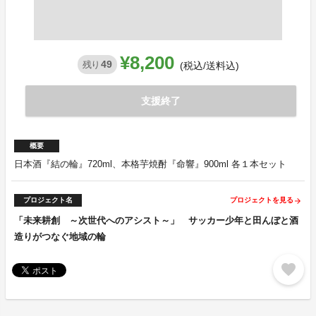
¥8,200
49
残り
(税込/送料込)
支援終了
概要
日本酒『結の輪』720ml、本格芋焼酎『命響』900ml 各１本セット
プロジェクト名
プロジェクトを見る
arrow_forward
「未来耕創 ～次世代へのアシスト～」 サッカー少年と田んぼと酒
造りがつなぐ地域の輪
favorite