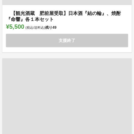
【観光酒蔵 肥前屋受取】日本酒『結の輪』、焼酎
『命響』各１本セット
¥5,500
残り
49
(税込/送料込)
支援終了