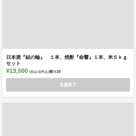
日本酒『結の輪』 １本、焼酎『命響』１本、米５ｋｇ
セット
¥13,500
残り
20
(税込/送料込)
支援終了